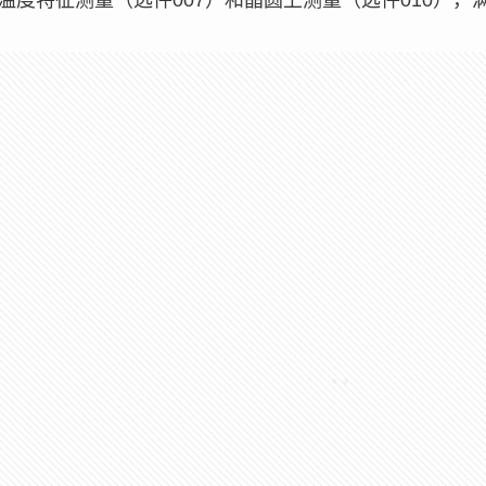
温度特征测量（选件007）和晶圆上测量（选件010），